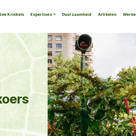
dek Krinkels
Expertises
Duurzaamheid
Artikelen
Werken
koers