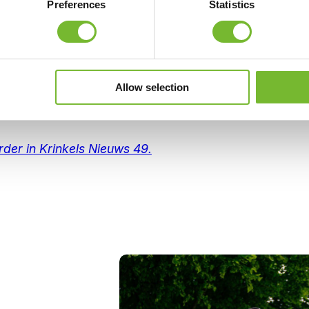
Preferences
Statistics
O100
taat van maatregelen die de afgelopen jaren zijn
lektrificatie van ons materieel, de overstap naar
n het gebruik van groene stroom. Samen zorgen
Allow selection
gestage afname van de uitstoot.
rder in Krinkels Nieuws 49.