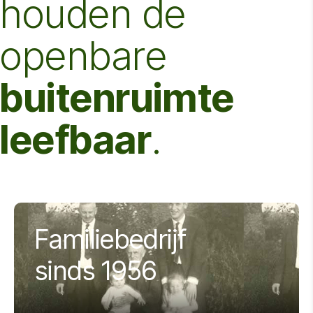
houden de
openbare
buitenruimte
leefbaar
.
Familiebedrijf
sinds 1956