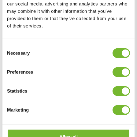
our social media, advertising and analytics partners who
ook om verantwoordelijkheid,
may combine it with other information that you’ve
betrouwbaarheid en de motivatie om het
provided to them or that they’ve collected from your use
best mogelijke resultaat te leveren. Door
of their services.
opleiding en kennisoverdracht investeren
we in vakmanschap bij nieuwe generaties.
Consent
Necessary
Selection
Preferences
Statistics
Marketing
Allow all