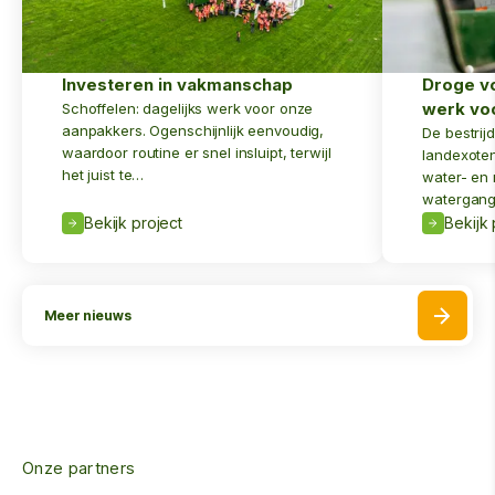
Investeren in vakmanschap
Droge v
werk v
Schoffelen: dagelijks werk voor onze
aanpakkers. Ogenschijnlijk eenvoudig,
De bestrij
waardoor routine er snel insluipt, terwijl
landexoten
het juist te…
water- en
watergang
Bekijk project
Bekijk 
Meer nieuws
Onze partners