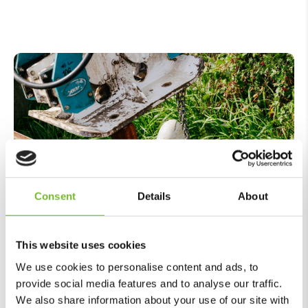
Consent
Details
About
Vakmanschap
This website uses cookies
We use cookies to personalise content and ads, to
Vakmanschap is de basis van alles wat we
provide social media features and to analyse our traffic.
doen. We geloven dat vakmanschap
We also share information about your use of our site with
verder gaat dan kennis en kunde; het draait