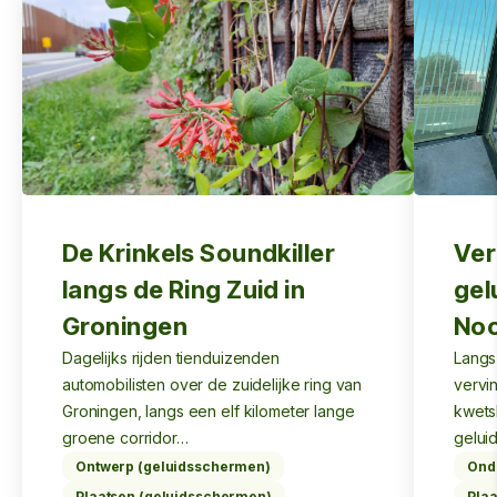
De Krinkels Soundkiller
Ve
langs de Ring Zuid in
gel
Groningen
Noo
Dagelijks rijden tienduizenden
Langs
automobilisten over de zuidelijke ring van
vervi
Groningen, langs een elf kilometer lange
kwets
groene corridor…
gelui
Ontwerp (geluidsschermen)
Ond
Plaatsen (geluidsschermen)
Pla