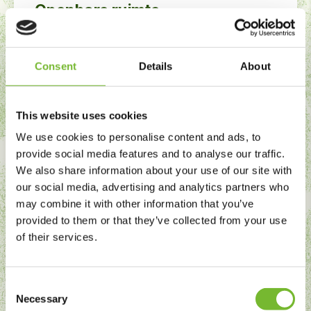
Openbare ruimte
Voor gemeenten, provincies, Rijkswaterstaat en
ProRail onderhouden we uiteenlopende gebieden:
van woonwijken en parken tot bermen,
Consent
Details
About
stationsgebieden, snelwegen en stedelijke routes.
Plekken waar dagelijks veel gebruikers en
This website uses cookies
verkeersstromen samenkomen.
We use cookies to personalise content and ads, to
provide social media features and to analyse our traffic.
We also share information about your use of our site with
our social media, advertising and analytics partners who
may combine it with other information that you’ve
provided to them or that they’ve collected from your use
of their services.
Consent
Necessary
Selection