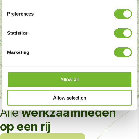
Preferences
Water- en natuurgebieden
Voor waterschappen, natuurorganisaties en
Statistics
terreinbeheerders verzorgen we beheer in
gebieden met een ecologische of watergebonden
opgave: dijken, watergangen, oevers en heide.
Marketing
Plekken waar biodiversiteit en waterveiligheid hand
in hand gaan.
Allow all
Allow selection
Alle
werkzaamheden
op een rij