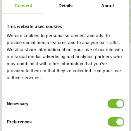
Consent
Details
About
Neem contact op
This website uses cookies
We use cookies to personalise content and ads, to
provide social media features and to analyse our traffic.
We also share information about your use of our site with
our social media, advertising and analytics partners who
Expertises
may combine it with other information that you’ve
provided to them or that they’ve collected from your use
Onze diensten op
of their services.
een rij
Consent
Necessary
Selection
Groenbeheer en -onderhoud
Preferences
Groenaanleg