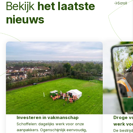
Bekijk
het laatste
Scroll
nieuws
Investeren in vakmanschap
Droge v
werk v
Schoffelen: dagelijks werk voor onze
aanpakkers. Ogenschijnlijk eenvoudig,
De bestrij