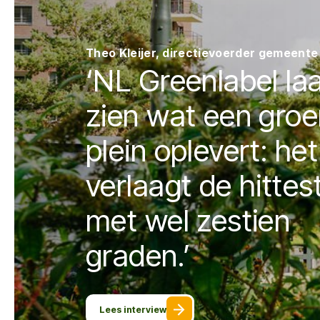
Theo Kleijer, directievoerder gemeent
‘NL Greenlabel la
zien wat een groe
plein oplevert: het
verlaagt de hittes
met wel zestien
graden.’
Lees interview