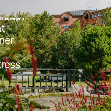
e Nieuwegein
at
ner
tress