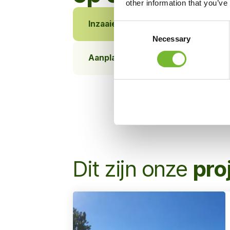
other information that you’ve
Inzaaien
Grijs naar groen
Consent
Necessary
Selection
Aanplanten
Renovatie
Dit zijn onze
pro