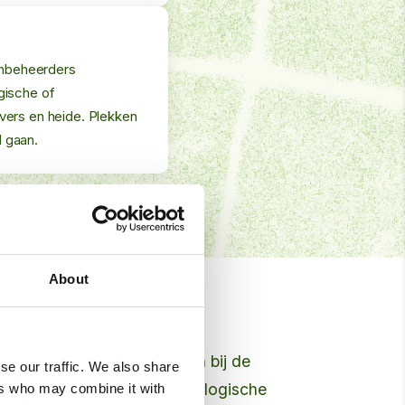
inbeheerders
gische of
ers en heide. Plekken
d gaan.
About
loemenmengsels die passen bij de
se our traffic. We also share
an stedelijke bermen tot ecologische
ers who may combine it with