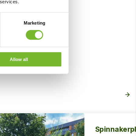
 services.
Marketing
Allow all
Spinnakerp