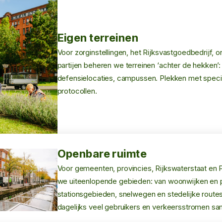
Eigen terreinen
Voor zorginstellingen, het Rijksvastgoedbedrijf, o
partijen beheren we terreinen ‘achter de hekken’:
defensielocaties, campussen. Plekken met speci
protocollen.
Openbare ruimte
Voor gemeenten, provincies, Rijkswaterstaat en 
we uiteenlopende gebieden: van woonwijken en 
stationsgebieden, snelwegen en stedelijke route
dagelijks veel gebruikers en verkeersstromen 