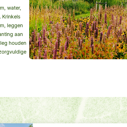
m, water,
 Krinkels
em, leggen
anting aan
anleg houden
zorgvuldige