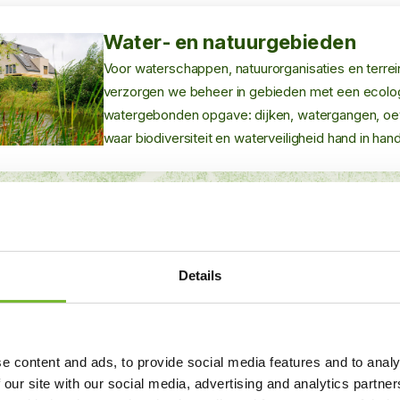
Water- en natuurgebieden
Voor waterschappen, natuurorganisaties en terre
verzorgen we beheer in gebieden met een ecolo
watergebonden opgave: dijken, watergangen, oev
waar biodiversiteit en waterveiligheid hand in han
Details
mheden
Inzaaien
Aanbrengen van gras- of b
e content and ads, to provide social media features and to analy
locatie en beheerdoelen, v
 our site with our social media, advertising and analytics partn