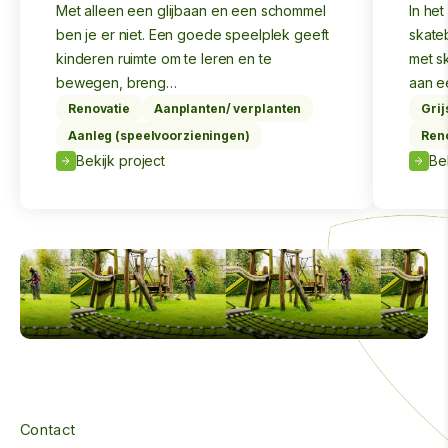
Met alleen een glijbaan en een schommel
In he
ben je er niet. Een goede speelplek geeft
skate
kinderen ruimte om te leren en te
met sk
bewegen, breng…
aan e
Renovatie
Aanplanten/ verplanten
Grij
Aanleg (speelvoorzieningen)
Reno
Bekijk project
Be
Contact