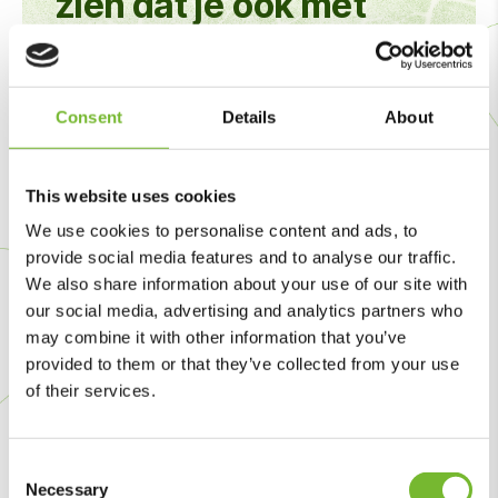
zien dat je ook met
minder budget, impact
kunt maken.’
Consent
Details
About
Daan, manager Duurzaamheid en Innovatie
This website uses cookies
We use cookies to personalise content and ads, to
provide social media features and to analyse our traffic.
Bouwteams
We also share information about your use of our site with
Inmiddels heeft Krinkels ervaring met maatregelen die
our social media, advertising and analytics partners who
minder geld kosten en meer impact maken, bezien vanuit
may combine it with other information that you’ve
een maatschappelijke kosten-batenanalyse (MKBA). Zo
provided to them or that they’ve collected from your use
of their services.
kun je bijvoorbeeld boomspiegels beter laten begroeien
dan schoffelen of gazon beter minder vaak maaien en
gecontroleerd laten verruigen. Dit kost minder, maar
Consent
levert in termen van biodiversiteit en klimaatadaptatie
Necessary
Selection