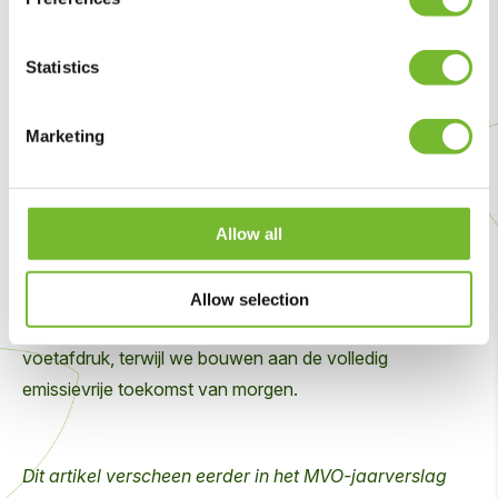
dichtstbijzijnde
Statistics
HVO100-tankstation.’
Marketing
Daan, manager Duurzaamheid en Innovatie
Allow all
Voor opdrachtgevers is het een bewijs dat duurzaamheid
niet alleen ambitie is, maar ook dagelijkse praktijk. Met
Allow selection
HVO100 verkleinen we vandaag onze ecologische
voetafdruk, terwijl we bouwen aan de volledig
emissievrije toekomst van morgen.
Dit artikel verscheen eerder in het MVO-jaarverslag