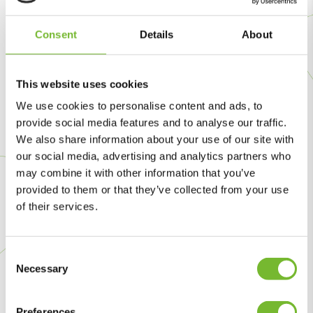
Consent
Details
About
Voorloper in de sector
Door HVO100 op deze schaal in te zetten, neemt
Krinkels een voortrekkersrol in de sector en maken we
This website uses cookies
onze duurzaamheidsambities concreet. Voor collega’s
We use cookies to personalise content and ads, to
betekent het werken met vertrouwd materieel, zonder
provide social media features and to analyse our traffic.
concessies in prestaties.
We also share information about your use of our site with
our social media, advertising and analytics partners who
may combine it with other information that you’ve
provided to them or that they’ve collected from your use
of their services.
‘Dankzij een GIS-link
op de tablets zien
Consent
Necessary
Selection
collega’s onderweg
altijd het
Preferences