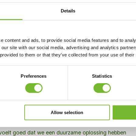
Details
eling zien we duidelijk effect. We zijn voorzichtig
 Greenvolt volgend jaar mee in ons groot
e content and ads, to provide social media features and to analy
r Lambregts van Maastricht Sport. Toezichthouder
 our site with our social media, advertising and analytics partn
e Venlo beaamt de positieve ervaringen van de
 provided to them or that they’ve collected from your use of their
ver: “In onze gemeente is het effect op de
 goed te zien.”
Preferences
Statistics
oe Krinkels blijft vernieuwen in het beheer van de
Allow selection
ie je niet alleen ziet, maar ook voelt in het
 Max Wolters uit Heerlen: “Dit is een innovatie die je
 voelt goed dat we een duurzame oplossing hebben