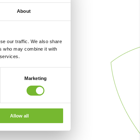
About
se our traffic. We also share
ers who may combine it with
 services.
Marketing
Allow all