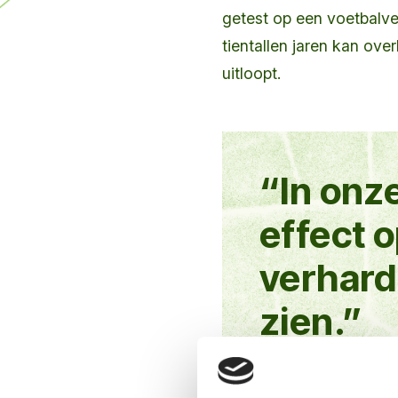
getest op een voetbalve
tientallen jaren kan over
uitloopt.
“In onz
effect 
verhard
zien.”
Jan Bonen, toezichth