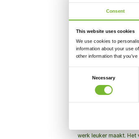
Consent
“Na de eerste testbehand
This website uses cookies
enthousiast en nemen de
We use cookies to personalis
onderhoud,” zegt Rogie
information about your use of
Jan Boonen van gemeent
other information that you’ve
Maastrichtse opdrachtge
Consent
behandelde verhardingen
Necessary
Selection
Leuker werken
De Greenvolt laat zien h
buitenruimte. Innovatie d
dagelijkse werk. Collega
werk leuker maakt. Het