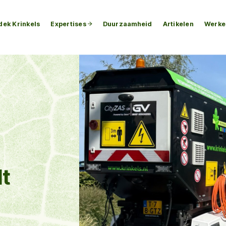
dek Krinkels
Expertises
Duurzaamheid
Artikelen
Werken
lt