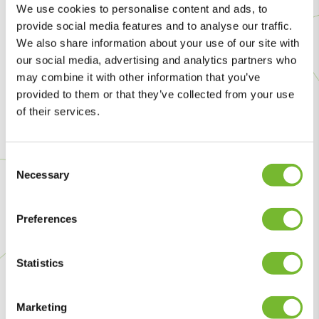
korte en hogere vegetatie, waarin verschillende soorten
We use cookies to personalise content and ads, to
hun plek vinden. Bloeiende kruiden krijgen de ruimte en
provide social media features and to analyse our traffic.
leveren nectar voor bijen en vlinders. Een prachtig
We also share information about your use of our site with
our social media, advertising and analytics partners who
resultaat waar Krinkels ecoloog Nynke de Jong, haar
may combine it with other information that you’ve
hart aan ophaalt. "Kleurkeur helpt ons om van gewone
provided to them or that they’ve collected from your use
bermen waardevolle leefgebieden te maken. Je ziet al
of their services.
snel meer bloemen, meer insecten en meer vogels
terugkomen. Dat is de kracht van ecologisch maaien."
Consent
Necessary
Selection
Een kleurrijke stad
Ook vanuit de gemeente klinkt waardering. Het
Preferences
Kleurkeur-beheer sluit direct aan bij hun visie Groen &
Biodiversiteit, waarin natuurinclusief beheer een
Statistics
belangrijk speerpunt is. "Met de keuze voor Kleurkeur
verandert de openbare ruimte zichtbaar. Bewoners
Marketing
waarderen de kleurrijke bermen en de biodiversiteit