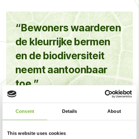
“Bewoners waarderen
de kleurrijke bermen
en de biodiversiteit
neemt aantoonbaar
toe.”
Consent
Details
About
Nectar voor bijen en vlinders
Variatie in het maaibeheer zorgt voor een mozaïek van
This website uses cookies