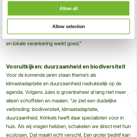
ook geluidswallen die vernieuwd moeten worden. Dan
Allow all
denk ik: dat idee neem ik mee, misschien biedt dat voor
ons ook kansen.” Tegelijkertijd is het voor Jules
belangrijk dat de vestiging in Zuid-Limburg de regionale
Allow selection
binding houdt. “Het evenwicht tussen landelijke expertise
en lokale verankering werkt goed.”
Vooruitkijken: duurzaamheid en biodiversiteit
Voor de komende jaren staan thema’s als
klimaatadaptatie en duurzaamheid nadrukkelijk op de
agenda. Volgens Jules is groenbeheer al lang niet meer
alleen schoffelen en maaien. “Je ziet een duidelijke
verbreding: biodiversiteit, klimaatadaptatie,
duurzaamheid. Krinkels heeft daar specialisten voor in
huis. Als wij vragen hebben, schakelen we direct met hun
ecologen. Dat maakt echt verschil. Een groter bedrijf kan