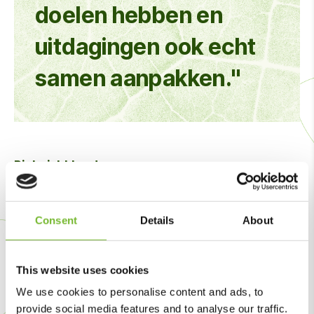
doelen hebben en
uitdagingen ook echt
samen aanpakken."
Picknickkleed
Voor Jules is dat ook de kern van zijn werk. “Als op een
mooie lentedag een gazon er strak bij ligt en mensen er
Consent
Details
About
met een picknickkleed kunnen neerstrijken, dan klopt het
plaatje. Dan zie je dat de samenwerking direct bijdraagt
aan leefbaarheid en tevredenheid. Daar doen we het
This website uses cookies
voor.” Ook veiligheid krijgt nadrukkelijk aandacht. Er zijn
We use cookies to personalise content and ads, to
lessen getrokken uit situaties die beter konden, en die
provide social media features and to analyse our traffic.