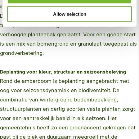
indrukwekkende herfstkleuren en opvallend grote blad.
Allow selection
De boom, circa vijftien meter hoog, werd met speciaal
transport naar Almere gebracht en in de nieuwe
verhoogde plantenbak geplaatst. Voor een goede start
is een mix van bomengrond en granulaat toegepast als
grondverbetering.
Beplanting voor kleur, structuur en seizoensbeleving
Rond de amberboom is beplanting aangebracht met
oog voor seizoensdynamiek en biodiversiteit. De
combinatie van wintergroene bodembedekking,
structuurplanten en dertig soorten vaste planten zorgt
voor een aantrekkelijk beeld in elk seizoen. Het
gemeentehuis heeft zo een groenaccent gekregen dat
past bij de plek en duurzaam meegroeit met de