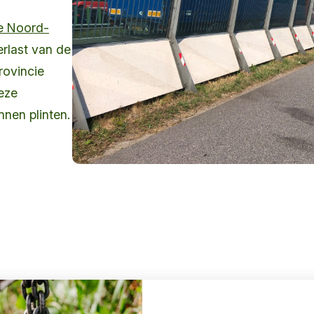
e Noord-
rlast van de
rovincie
eze
nen plinten.