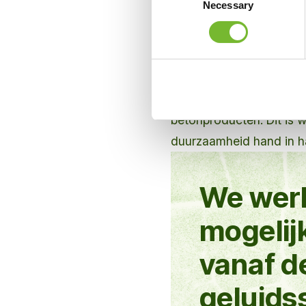
Necessary
Selection
Duurzaam beton
De betonplinten worden
samengesteld uit een mi
(miscanthus). Door dit 
Bound betonplinten met 
betonproducten. Dit is 
duurzaamheid hand in h
We werk
mogelijk
vanaf d
geluid