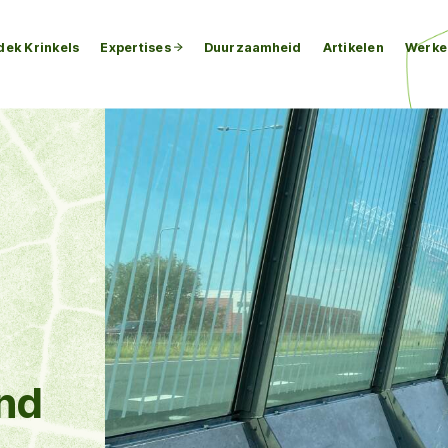
dek Krinkels
Expertises
Duurzaamheid
Artikelen
Werken
nd