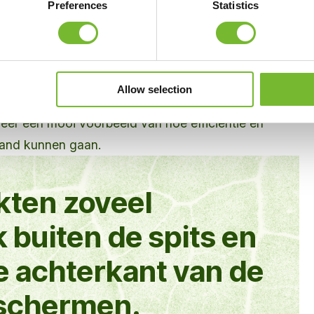
Preferences
Statistics
 geproduceerd met duurzaam beton dat is
x van hergebruikt beton en olifantsgras
gras toe te voegen aan het betonmengsel creëert Bio
Allow selection
aanzienlijk minder impact op het milieu dan gewone
weer een mooi voorbeeld van hoe efficiëntie en
and kunnen gaan.
ten zoveel
 buiten de spits en
e achterkant van de
sschermen.