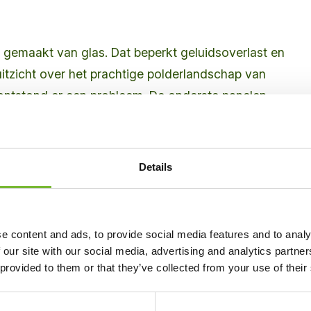
 gemaakt van glas. Dat beperkt geluidsoverlast en
itzicht over het prachtige polderlandschap van
ontstond er een probleem. De onderste panelen
r opspattende steentjes door maaiwerkzaamheden
r.
Details
rovincie ervoor om de onderste rij panelen te
nten. De circulaire en biobased betonplinten van Bio
itermate geschikt. Een mooie opdracht voor
e content and ads, to provide social media features and to analy
M en Equans. We werkten zoveel mogelijk buiten de
 our site with our social media, advertising and analytics partn
rkant van de geluidsschermen.
 provided to them or that they’ve collected from your use of their