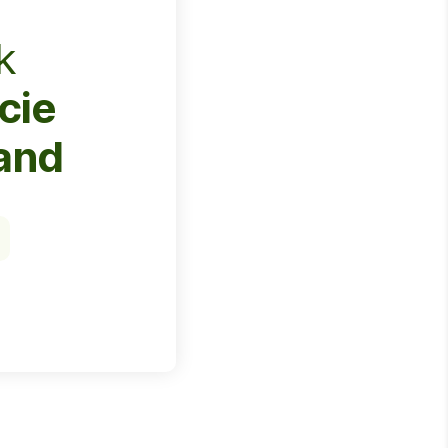
k
cie
and