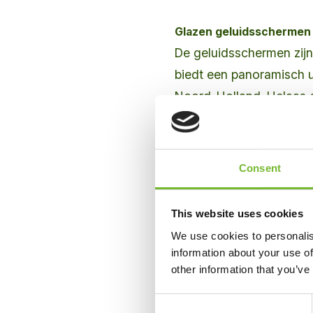
Glazen geluidsschermen
De geluidsschermen zijn
biedt een panoramisch u
Noord-Holland. Helaas 
beschadigden snel doo
en voorbijrazend verkee
Denken in oplossingen
Consent
Als oplossing koos de P
vervangen door betonpli
This website uses cookies
Bound bleken hiervoor u
We use cookies to personalis
Krinkels, samen met BA
information about your use of
spits en vanaf de achte
other information that you’ve
Consent