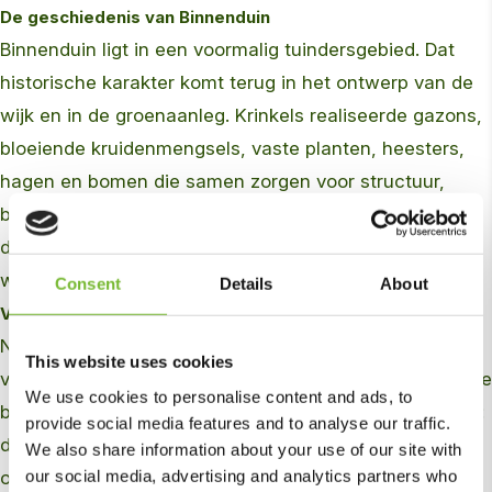
De geschiedenis van Binnenduin
Binnenduin ligt in een voormalig tuindersgebied. Dat
historische karakter komt terug in het ontwerp van de
wijk en in de groenaanleg. Krinkels realiseerde gazons,
bloeiende kruidenmengsels, vaste planten, heesters,
hagen en bomen die samen zorgen voor structuur,
biodiversiteit en seizoensbeleving. De groene inrichting
draagt zichtbaar bij aan de kwaliteit van de nieuwe
woonomgeving.
Consent
Details
About
Van aanleg naar meerjarig onderhoud
Na de afronding van de aanleg is Krinkels nog vier jaar
This website uses cookies
verantwoordelijk voor het onderhoud. Deze doorlopende
We use cookies to personalise content and ads, to
betrokkenheid zorgt voor continuïteit en vakmanschap:
provide social media features and to analyse our traffic.
dezelfde mensen die het groen aanplantten,
We also share information about your use of our site with
our social media, advertising and analytics partners who
onderhouden het nu ook. Dat geeft ruimte om verder te