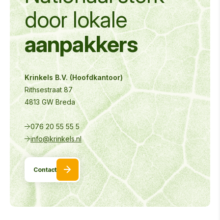
door
lokale
aanpakkers
Krinkels B.V. (Hoofdkantoor)
Rithsestraat 87
4813 GW Breda
076 20 55 55 5
info@krinkels.nl
Contact