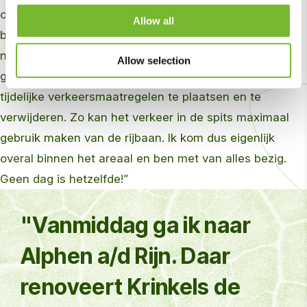
onkruidvrij te maken en stuur ik mijn team aan om de
Allow all
bermen langs een weg te maaien. Vanmiddag ga ik
naar Alphen a/d Rijn. Daar renoveert Krinkels de
Allow selection
geluidschermen langs de N207. Aan mij de taak om de
tijdelijke verkeersmaatregelen te plaatsen en te
verwijderen. Zo kan het verkeer in de spits maximaal
gebruik maken van de rijbaan. Ik kom dus eigenlijk
overal binnen het areaal en ben met van alles bezig.
Geen dag is hetzelfde!”
"Vanmiddag ga ik naar
Alphen a/d Rijn. Daar
renoveert Krinkels de