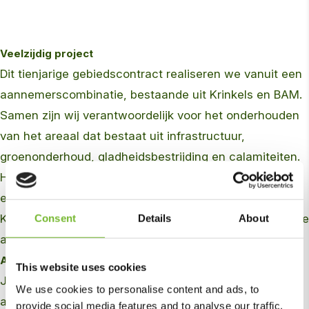
Veelzijdig project
Dit tienjarige gebiedscontract realiseren we vanuit een
aannemerscombinatie, bestaande uit Krinkels en BAM.
Samen zijn wij verantwoordelijk voor het onderhouden
van het areaal dat bestaat uit infrastructuur,
groenonderhoud, gladheidsbestrijding en calamiteiten.
Het groen, de watergangen, bebording, meubilair en
elementenverharding vallen onder het pakket van
Krinkels, terwijl BAM zich richt op het onderhoud van de
Consent
Details
About
asfaltwegen.
Afwisselende dagen
This website uses cookies
Jeroen werkt bijna tien jaar bij Krinkels. Inmiddels is hij
We use cookies to personalise content and ads, to
alweer vier jaar werkzaam op het Gebiedscontract
provide social media features and to analyse our traffic.