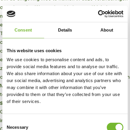
organiseerden Waterschap Limburg en Krinkels samen
met de gemeenten Valkenburg aan de Geul, Meerssen
en Gulpen-Wittem op 30 juni de Dag van het Water.
Consent
Details
About
Tijdens deze dag kregen de aanwezigen uitleg over de
ontwikkelingen op het gebied van crisisbeheersing en
calamiteitenbestrijding. Zo konden bezoekers met
This website uses cookies
eigen ogen zien welke verschillende noodmiddelen er
We use cookies to personalise content and ads, to
provide social media features and to analyse our traffic.
zijn en waarvoor deze gebruikt worden. We hadden
We also share information about your use of our site with
onder andere mobiele pompen, Geodesign barriers, een
our social media, advertising and analytics partners who
Mobile Dike, waterschotten en zandzakken
may combine it with other information that you’ve
tentoongesteld.
provided to them or that they’ve collected from your use
of their services.
Speciale innovaties
Geodesign barriers en de Mobile Dike zijn twee
innovaties op het gebied van calamiteitenbestrijding.
Consent
Necessary
Selection
GeoDesign barriers zijn stalen waterkeringselementen