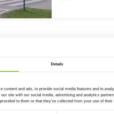
e werkzaamheden, importeerden we de data van de
Details
n app, de Beheerapp Moerdijk. Op die manier zien
eld aan welke objecten onderhoud uitgevoerd moet
soort onderhoud het gaat.
n gemeente Moerdijk neemt af
e content and ads, to provide social media features and to analy
 our site with our social media, advertising and analytics partn
te kunnen via de Buitenbeter-app meldingen
 provided to them or that they’ve collected from your use of their
beheer van de buitenruimte te maken hebben.
j de meldingen die binnenkomen via deze app door