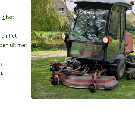
jk
het
 en het
den uit met
n
)
.