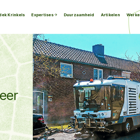
dek Krinkels
Expertises
Duurzaamheid
Artikelen
Werken
eer