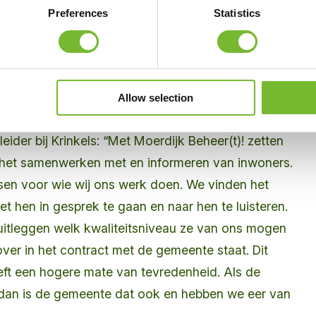
Preferences
Statistics
 de uitvoeringsteams. Tot en met 1 september 2022
 dan 1.100 meldingen, een halvering van het aantal
van het jaar daarvoor.
Allow selection
el
tleider bij Krinkels: “Met Moerdijk Beheer(t)! zetten
: het samenwerken met en informeren van inwoners.
ensen voor wie wij ons werk doen. We vinden het
t hen in gesprek te gaan en naar hen te luisteren.
itleggen welk kwaliteitsniveau ze van ons mogen
ver in het contract met de gemeente staat. Dit
eft een hogere mate van tevredenheid. Als de
 dan is de gemeente dat ook en hebben we eer van