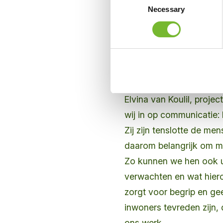
Necessary
Selection
taken toe te kennen aan
verwerkten wij iets meer
meldingen ten opzichte 
Communicatie is de sleut
Elvina van Koulil, projec
wij in op communicatie
Zij zijn tenslotte de m
daarom belangrijk om me
Zo kunnen we hen ook u
verwachten en wat hiero
zorgt voor begrip en ge
inwoners tevreden zijn,
ons werk.