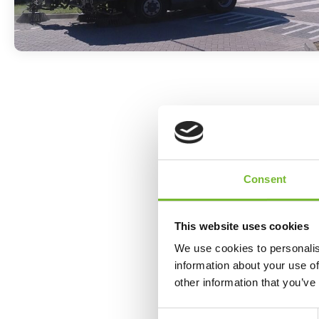
Start werk
Voor we startten met d
Consent
gemeente Moerdijk in ee
onze collega’s in het v
worden en om wat voor 
This website uses cookies
Hoeveelheid meldingen i
We use cookies to personalis
information about your use of
Inwoners van de gemeen
other information that you’ve
doorgeven die met het 
Dagelijks verwerken wi
Consent