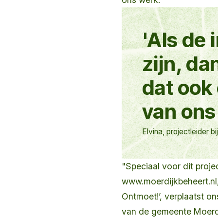
'Als de
zijn, d
dat ook
van ons
Elvina, projectleider bi
"Speciaal voor dit proj
www.moerdijkbeheert.nl,
Ontmoet!’, verplaatst on
van de gemeente Moerdijk