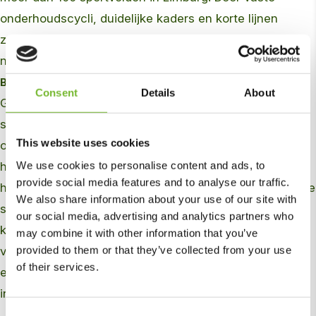
onderhoudscycli, duidelijke kaders en korte lijnen
zorgen we voor voorspelbare kwaliteit van zowel
natuur- als kunstgrasvelden.
Breed scala aan werkzaamheden
Consent
Details
About
Groot onderhoud omvat werkzaamheden die de
structuur en functionaliteit van sportvelden herstellen
This website uses cookies
of verbeteren. Denk aan het beluchten van de bodem,
We use cookies to personalise content and ads, to
herstellen van grasmatten, verbeteren van drainage en
provide social media features and to analyse our traffic.
het doorzaaien van versleten zones. Hiervoor zetten we
We also share information about your use of our site with
specialistisch materieel in, zoals een vijfdelige
our social media, advertising and analytics partners who
kooimaaier, doorzaaimachine en Verti-Drain met
may combine it with other information that you’ve
provided to them or that they’ve collected from your use
verschillende typen pennen. Deze aanpak ondersteunt
of their services.
een stabiel en veilig speeloppervlak, afgestemd op
intensief gebruik.
Consent